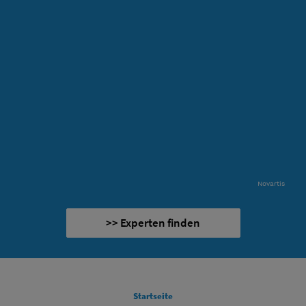
Novartis
>> Experten finden
FOOTER COLUMN 1
Startseite