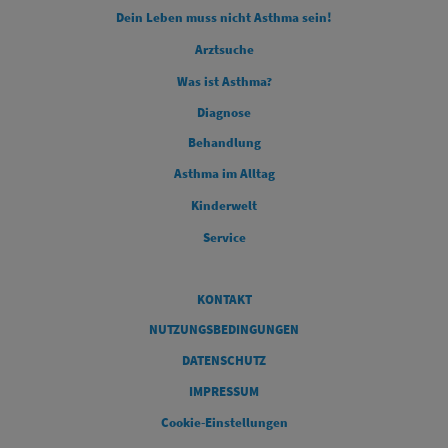
Dein Leben muss nicht Asthma sein!
Arztsuche
Was ist Asthma?
FOOTER COLUMN 2
Diagnose
FOOTER COLUMN 3
Behandlung
FOOTER COLUMN 4
Asthma im Alltag
Kinderwelt
Service
Legal
KONTAKT
NUTZUNGSBEDINGUNGEN
DATENSCHUTZ
IMPRESSUM
Cookie-Einstellungen