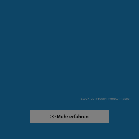
iStock-921750084_PeopleImages
>> Mehr erfahren