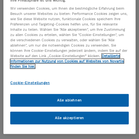
Ihre Privatsphäre ist uns wichtig.
Wir verwenden Cookies, um Ihnen die bestmögliche Erfahrung beim
Was ist Netzwerk Schweres Asthma?
Besuch unserer Websites zu bieten: Performance Cookies zeigen uns,
wie Sie diese Website nutzen, funktionale Cookies speichern Ihre
Präferenzen und Targeting-Cookies helfen uns, für Sie relevante
>> Mehr erfahren
Inhalte zu teilen. Wählen Sie "Alle akzeptieren", um Ihre Zustimmung
zu allen Cookies zu erteilen, wählen Sie "Cookie-Einstellungen", um
die verschiedenen Cookies zu verwalten, oder wählen Sie "Alle
ablehnen", um nur die notwendigen Cookies zu verwenden. Sie
können Ihre Cookie-Einstellungen jederzeit ändern, indem Sie auf der
Website auf den Link „Cookie-Einstellungen“ klicken.
Detaillierte
Informationen zur Nutzung von Cookies auf Websites von Novartis
finden Sie hier.
Cookie-Einstellungen
Alle ablehnen
Alle akzeptieren