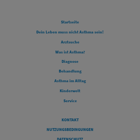
FOOTER COLUMN 1
Startseite
Dein Leben muss nicht Asthma sein!
Arztsuche
Was ist Asthma?
FOOTER COLUMN 2
Diagnose
FOOTER COLUMN 3
Behandlung
FOOTER COLUMN 4
Asthma im Alltag
Kinderwelt
Service
Legal
KONTAKT
NUTZUNGSBEDINGUNGEN
DATENSCHUTZ