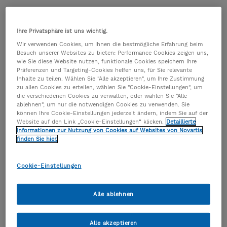
Wenn Sie behandelnder Arzt sind, können Sie Kinder,
Jugendliche und Erwachsene mit der
Ihre Privatsphäre ist uns wichtig.
Verdachtsdiagnose schweres Asthma an einen
Wir verwenden Cookies, um Ihnen die bestmögliche Erfahrung beim
Netzwerk-Partner überweisen. Die Experten können
Besuch unserer Websites zu bieten: Performance Cookies zeigen uns,
wie Sie diese Website nutzen, funktionale Cookies speichern Ihre
Ihre Diagnose sichern und die bestehende Therapie
Präferenzen und Targeting-Cookies helfen uns, für Sie relevante
bestätigen oder optimieren. Die Weiterbehandlung
Inhalte zu teilen. Wählen Sie "Alle akzeptieren", um Ihre Zustimmung
erfolgt in Ihrer Praxis.
zu allen Cookies zu erteilen, wählen Sie "Cookie-Einstellungen", um
die verschiedenen Cookies zu verwalten, oder wählen Sie "Alle
ablehnen", um nur die notwendigen Cookies zu verwenden. Sie
können Ihre Cookie-Einstellungen jederzeit ändern, indem Sie auf der
Website auf den Link „Cookie-Einstellungen“ klicken.
Detaillierte
Ablauf der Zusammenarbeit
Informationen zur Nutzung von Cookies auf Websites von Novartis
finden Sie hier.
Cookie-Einstellungen
Alle ablehnen
Alle akzeptieren