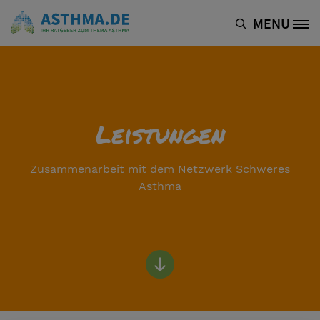
Direkt zum Inhalt
MENU
Site Logo
Leistungen
Zusammenarbeit mit dem Netzwerk Schweres
Asthma
Bottom of hero banner