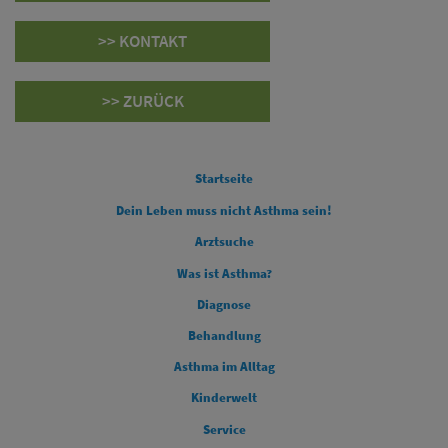
>> KONTAKT
>> ZURÜCK
FOOTER COLUMN 1
Startseite
Dein Leben muss nicht Asthma sein!
Arztsuche
Was ist Asthma?
FOOTER COLUMN 2
Diagnose
FOOTER COLUMN 3
Behandlung
FOOTER COLUMN 4
Asthma im Alltag
Kinderwelt
Service